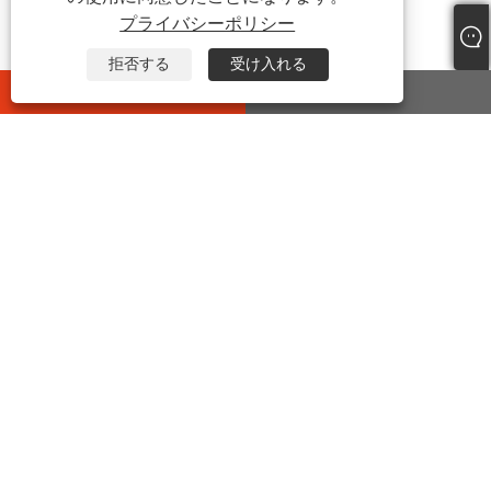
プライバシーポリシー
拒否する
受け入れる
whatsapp
E-mail
お問い合わせ
住所:
中国浙江省嘉興市海塩県望海街吉宜路399号
電話:
+86-573-86455035
Eメール:
junxia@jxxinhan.com
ファックス:
+86-573-86030660