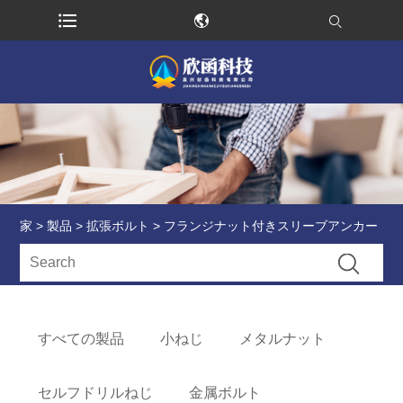
家
>
製品
>
拡張ボルト
> フランジナット付きスリーブアンカー
すべての製品
小ねじ
メタルナット
セルフドリルねじ
金属ボルト