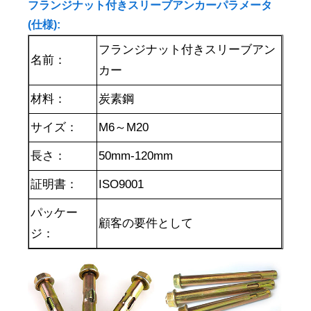
フランジナット付きスリーブアンカーパラメータ
(仕様):
フランジナット付きスリーブアン
名前：
カー
材料：
炭素鋼
サイズ：
M6～M20
長さ：
50mm-120mm
証明書：
ISO9001
パッケー
顧客の要件として
ジ：