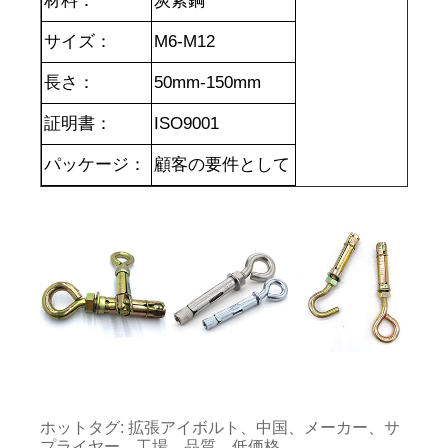
材料：
炭素鋼
サイズ：
M6-M12
長さ：
50mm-15
0mm
証明書：
ISO9001
パッケージ：
顧客の要件として
ホットタグ: 拡張アイボルト、中国、メーカー、サ
プライヤー、工場、品質、低価格