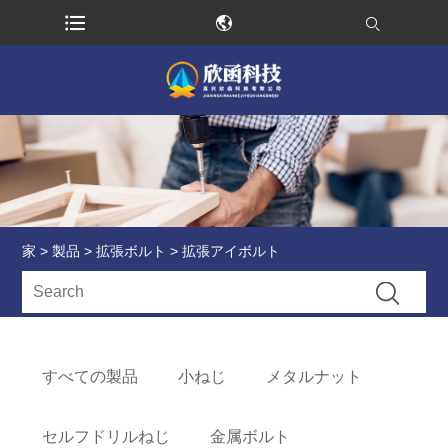
家
>
製品
>
拡張ボルト
> 拡張アイボルト
すべての製品
小ねじ
メタルナット
セルフドリルねじ
金属ボルト