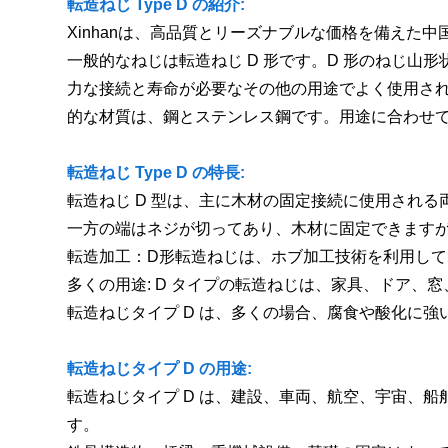
転造ねじ Type D の紹介:
Xinhanは、高品質とリーズナブルな価格を備え
一般的なねじは転造ねじ D 形です。D 形のねじ山
力な接続と寿命が必要なその他の用途でよく使用され
的な材質は、鋼とステンレス鋼です。用途に合わせ
転造ねじ Type D の特長:
転造ねじ D 型は、主に木材の固定接続に使用され
一方の端はネジが切ってあり、木材に固定できます
転造加工：D形転造ねじは、ホブ加工技術を利用し
多くの用途: D タイプの転造ねじは、家具、ドア
転造ねじタイプ D は、多くの場合、腐食や酸化に
転造ねじタイプ D の用途:
転造ねじタイプ D は、建設、車両、航空、宇宙、
す。