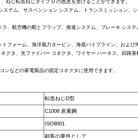
、ねじ転造ねじタイプ D の恩恵を受けることができます。
 システム、サスペンション システム、トランスミッション、
ロペラ、航空機の舵とフラップ、推進システム、ブレーキ シス
ラットフォーム、海洋風力タービン、海底パイプライン、および
ル コネクタ、光ファイバー コネクタ、ワイヤー ハーネス、回
アコンなどの家電製品の固定コネクタに使用できます。
転造ねじD型
C1008 炭素鋼
ISO9001
顧客の要件として