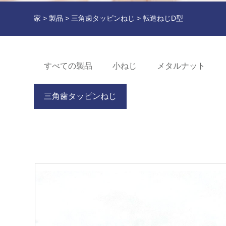
家
>
製品
>
三角歯タッピンねじ
> 転造ねじD型
すべての製品
小ねじ
メタルナット
三角歯タッピンねじ