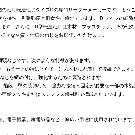
た中国のねじ転造ねじタイプDの専門リーダーメーカーです。よう
形状を持ち、引張強度と耐食性に優れています。 D タイプの
ます。さらに、D型転造ねじは木材、プラスチック、その他の材
て様々な材質・仕様のねじをお選びいただけます。
る両頭ねじです。次のような特徴があります。
が、もう一方の端は平らで、別の木材に配置して接続できます
てねじを締め付け、強化するために製造されます。
、窓、階段、壁の装飾など、強力な接続と固定が必要な一部の木
強い亜鉛メッキまたはステンレス鋼材料で構成されています。
船舶、電子機器、家電製品など、幅広い用途に使用されています