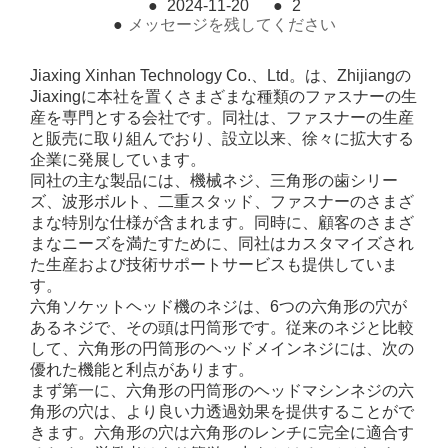
●
2024-11-20
●
2
●
メッセージを残してください
Jiaxing Xinhan Technology Co.、Ltd。は、Zhijiangの
Jiaxingに本社を置くさまざまな種類のファスナーの生
産を専門とする会社です。同社は、ファスナーの生産
と販売に取り組んでおり、設立以来、徐々に拡大する
企業に発展しています。
同社の主な製品には、機械ネジ、三角形の歯シリー
ズ、波形ボルト、二重スタッド、ファスナーのさまざ
まな特別な仕様が含まれます。同時に、顧客のさまざ
まなニーズを満たすために、同社はカスタマイズされ
た生産および技術サポートサービスも提供していま
す。
六角ソケットヘッド機のネジは、6つの六角形の穴が
あるネジで、その頭は円筒形です。従来のネジと比較
して、六角形の円筒形のヘッドメインネジには、次の
優れた機能と利点があります。
まず第一に、六角形の円筒形のヘッドマシンネジの六
角形の穴は、より良い力透過効果を提供することがで
きます。六角形の穴は六角形のレンチに完全に適合す