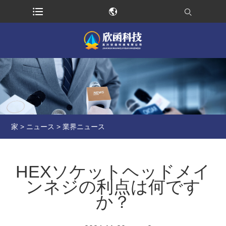
家
>
ニュース
>
業界ニュース
HEXソケットヘッドメイ
ンネジの利点は何です
か？