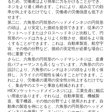
るため、労働者はより簡単に力をかけることができ、
ネジをより速く締めます。これにより、組み立ての効
率が向上するだけでなく、労働者の労働強度も低下さ
せます。
第二に、六角形の円筒形のヘッドメインネジの円筒形
の頭は、より安定した接続を提供できます。従来のフ
ラットヘッドまたはクロスヘッドネジと比較して、円
筒形のヘッドは力をよりよく分散させ、接続をより強
くすることができます。これは、自動車製造、航空宇
宙、その他の分野など、接続の安定性が必要な場合に
特に重要です。
さらに、六角形の円筒形のヘッドマシンネジは、皮膚
抗パフォーマンスも高くなっています。六角形の穴の
設計により、六角形のレンチはネジの頭をより良く保
持し、スライドの可能性を減らすことができます。こ
れにより、労働者の運用の安全性が向上するだけでな
く、集会中のエラーと事故も軽減されます。
HEXソケットヘッドメインネジには、工業生産に幅広
い用途があります。それらは、自動車製造、機械製
造、電子機器、その他の分野でよく使用されます。自
動車の製造を例にとると、六角形の円筒形のヘッドメ
インネジを使用して、エンジン、シャーシ、ボディ、