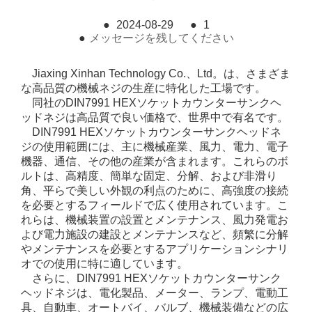
●
2024-08-29
●
1
●
メッセージを残してください
Jiaxing Xinhan Technology Co.、Ltd。は、さまざま
な高品質の機械ネジの生産に特化した工場です。
同社のDIN7991 HEXソケットカウンターサンクヘ
ッドネジは高品質で良い価格で、世界中で有名です。
DIN7991 HEXソケットカウンターサンクヘッドネ
ジの使用範囲には、主に機械産業、風力、電力、電子
機器、通信、その他の産業が含まれます。これらのボ
ルトは、高精度、簡単な固定、分解、および非滑り
角、平らで美しい外観の利点のために、高強度の接続
を必要とするフィールドで広く使用されています。こ
れらは、機械装置の設置とメンテナンス、風力発電お
よび電力施設の建設とメンテナンスなど、頻繁に分解
やメンテナンスを必要とするアプリケーションシナリ
オでの使用に特に適しています。
さらに、DIN7991 HEXソケットカウンターサンク
ヘッドネジは、電化製品、メーター、ランプ、電動工
具、自動車、オートバイ、バルブ、機械装備などの広