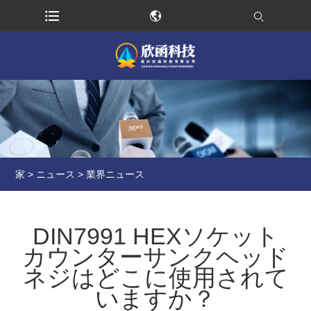
家
>
ニュース
>
業界ニュース
DIN7991 HEXソケット
カウンターサンクヘッド
ネジはどこに使用されて
いますか？