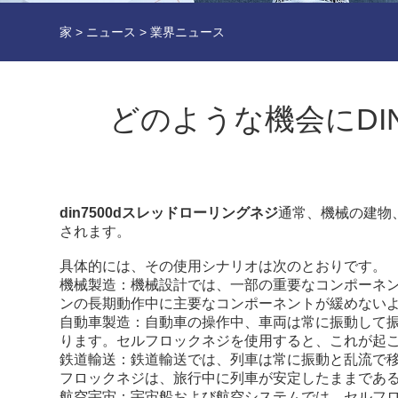
家
>
ニュース
>
業界ニュース
どのような機会にDI
din7500dスレッドローリングネジ
通常、機械の建物
されます。
具体的には、その使用シナリオは次のとおりです。
機械製造：機械設計では、一部の重要なコンポーネ
ンの長期動作中に主要なコンポーネントが緩めない
自動車製造：自動車の操作中、車両は常に振動して
ります。セルフロックネジを使用すると、これが起
鉄道輸送：鉄道輸送では、列車は常に振動と乱流で
フロックネジは、旅行中に列車が安定したままであ
航空宇宙：宇宙船および航空システムでは、セルフ