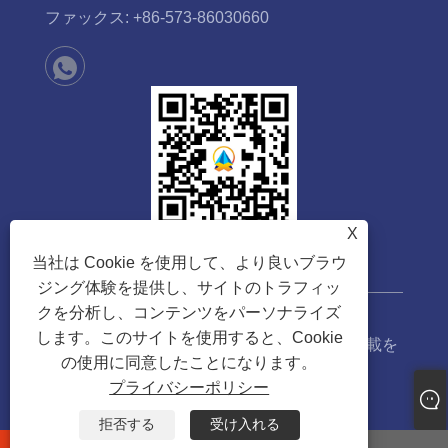
ファックス:
+86-573-86030660
X
当社は Cookie を使用して、より良いブラウ
ジング体験を提供し、サイトのトラフィッ
クを分析し、コンテンツをパーソナライズ
します。このサイトを使用すると、Cookie
著作権 © 2023 嘉興新漢技術有限公司無断転載を
の使用に同意したことになります。
禁じます。
プライバシーポリシー
Links
Sitemap
RSS
XML
プライバシーポリシー
拒否する
受け入れる