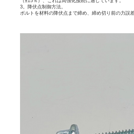
（±15％）、これは高強化接続に適しています。
3。降伏点制御方法。
ボルトを材料の降伏点まで締め、締め切り前の力誤差