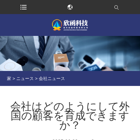
家
>
ニュース
>
会社ニュース
会社はどのようにして外
国の顧客を育成できます
か？