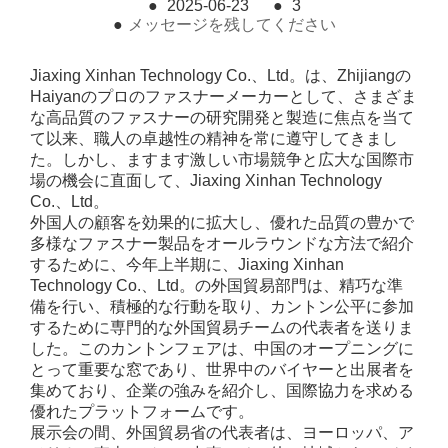
●
2025-06-23
●
3
●
メッセージを残してください
Jiaxing Xinhan Technology Co.、Ltd。は、Zhijiangの
Haiyanのプロのファスナーメーカーとして、さまざま
な高品質のファスナーの研究開発と製造に焦点を当て
て以来、職人の卓越性の精神を常に遵守してきまし
た。しかし、ますます激しい市場競争と広大な国際市
場の機会に直面して、Jiaxing Xinhan Technology
Co.、Ltd。
外国人の顧客を効果的に拡大し、優れた品質の豊かで
多様なファスナー製品をオールラウンドな方法で紹介
するために、今年上半期に、Jiaxing Xinhan
Technology Co.、Ltd。の外国貿易部門は、精巧な準
備を行い、積極的な行動を取り、カントン公平に参加
するために専門的な外国貿易チームの代表者を送りま
した。このカントンフェアは、中国のオープニングに
とって重要な窓であり、世界中のバイヤーと出展者を
集めており、企業の強みを紹介し、国際協力を求める
優れたプラットフォームです。
展示会の間、外国貿易省の代表者は、ヨーロッパ、ア