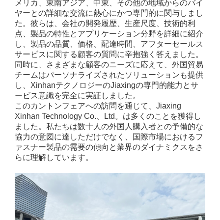
メリカ、東南アジア、中東、その他の地域からのバイ
ヤーとの詳細な交流に熱心にかつ専門的に関与しまし
た。彼らは、会社の開発履歴、生産尺度、技術的利
点、製品の特性とアプリケーション分野を詳細に紹介
し、製品の品質、価格、配達時間、アフターセールス
サービスに関する顧客の質問に辛抱強く答えました。
同時に、さまざまな顧客のニーズに応えて、外国貿易
チームはパーソナライズされたソリューションも提供
し、XinhanテクノロジーのJiaxingの専門的能力とサ
ービス意識を完全に実証しました。
このカントンフェアへの訪問を通じて、Jiaxing
Xinhan Technology Co.、Ltd。は多くのことを獲得し
ました。私たちは数十人の外国人購入者との予備的な
協力の意図に達しただけでなく、国際市場におけるフ
ァスナー製品の需要の傾向と業界のダイナミクスをさ
らに理解しています。