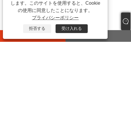
します。このサイトを使用すると、Cookie
の使用に同意したことになります。
プライバシーポリシー
拒否する
受け入れる
whatsapp
E-mail
お問い合わせ
住所:
中国浙江省嘉興市海塩県望海街吉宜路399号
電話:
+86-573-86455035
Eメール:
junxia@jxxinhan.com
ファックス:
+86-573-86030660