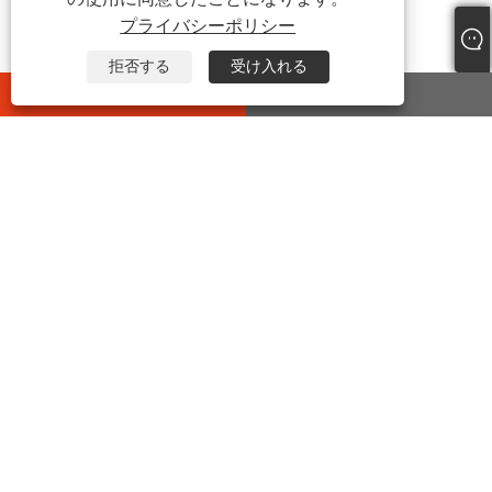
プライバシーポリシー
拒否する
受け入れる
whatsapp
E-mail
お問い合わせ
住所:
中国浙江省嘉興市海塩県望海街吉宜路399号
電話:
+86-573-86455035
Eメール:
junxia@jxxinhan.com
ファックス:
+86-573-86030660